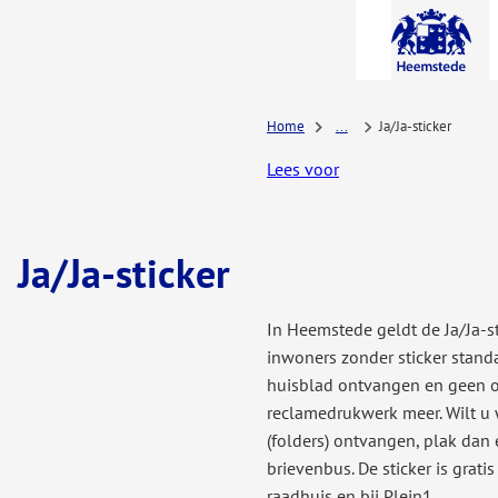
A-Z-
menu
Home
...
Ja/Ja-sticker
Lees voor
Ja/Ja-sticker
In Heemstede geldt de Ja/Ja-st
inwoners zonder sticker stand
huisblad ontvangen en geen 
reclamedrukwerk meer. Wilt u
(folders) ontvangen, plak dan 
brievenbus. De sticker is gratis
raadhuis en bij Plein1.