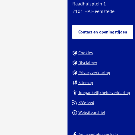
Raadhuisplein 1
website)
2101 HA Heemstede
Contact en openingstijden
Cookies
Disclaimer
Privacyverklaring
Sitemap
Toegankelijkheidsverklaring
RSS-feed
(Verwijst
Websitearchief
naar
een
(Verwijst
externe
/gemeenteheemstede