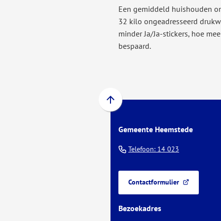
Een gemiddeld huishouden ont
32 kilo ongeadresseerd drukw
minder Ja/Ja-stickers, hoe mee
bespaard.
Scroll
naar
Gemeente Heemstede
boven
naar
(Verwijst
Telefoon: 14 023
het
naar
begin
een
van
Contactformulier
telefoonnu
(Verwijst
de
naar
paginainhoud
Bezoekadres
een
externe