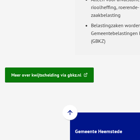
rioolheffing, roerende
zaakbelasting
Belastingzaken worden
Gemeentebelastingen 
(GBKZ)
Meer over kwijtschelding via gbkz.nl
(Verwijst
naar
een
externe
website)
Scroll
naar
Gemeente Heemstede
boven
naar