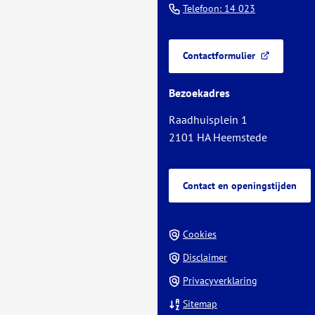
(Verwijst
Telefoon: 14 023
het
naar
begin
een
van
Contactformulier
telefoonnu
(Verwijst
de
naar
paginainhoud
Bezoekadres
een
externe
Raadhuisplein 1
website)
2101 HA Heemstede
Contact en openingstijden
Cookies
Disclaimer
Privacyverklaring
Sitemap