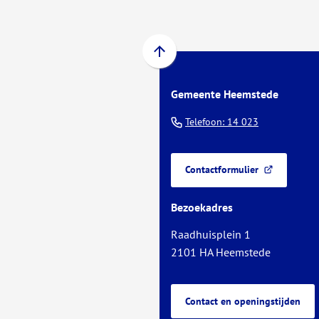
Scroll
naar
Gemeente Heemstede
boven
naar
(Verwijst
Telefoon: 14 023
het
naar
begin
een
van
Contactformulier
telefoonnu
(Verwijst
de
naar
paginainhoud
Bezoekadres
een
externe
Raadhuisplein 1
website)
2101 HA Heemstede
Contact en openingstijden