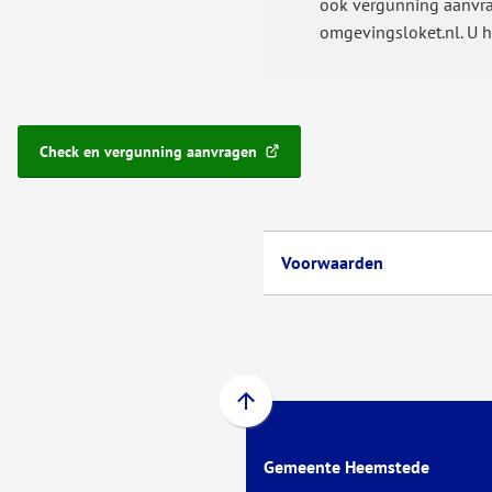
ook vergunning aanvra
omgevingsloket.nl. U h
Check en vergunning aanvragen
(Verwijst
naar
een
externe
website)
Voorwaarden
Scroll
naar
Gemeente Heemstede
boven