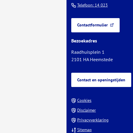
naar
(Verwijst
Telefoon: 14 023
het
naar
begin
een
van
Contactformulier
telefoonnu
(Verwijst
de
naar
paginainhoud
Bezoekadres
een
externe
Raadhuisplein 1
website)
2101 HA Heemstede
Contact en openingstijden
Cookies
Disclaimer
Privacyverklaring
Sitemap