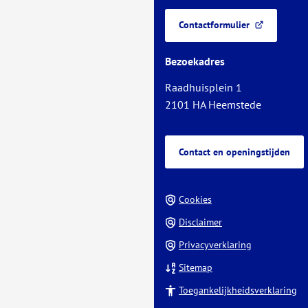
begin
een
van
Contactformulier
telefoonnu
(Verwijst
de
naar
paginainhoud
Bezoekadres
een
externe
Raadhuisplein 1
website)
2101 HA Heemstede
Contact en openingstijden
Cookies
Disclaimer
Privacyverklaring
Sitemap
Toegankelijkheidsverklaring