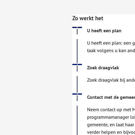
Zo werkt het
Status: Actief
Opvolgingsnummer:
1
U heeft een plan
U heeft een plan: een g
taak volgens u kan ande
Status: Actief
Opvolgingsnummer:
2
Zoek draagvlak
Zoek draagvlak bij and
Status: Actief
Opvolgingsnummer:
3
Contact met de gemee
Neem contact op met M
programmamanager lok
gemeente, en laat haar
verder helpen en bijvo