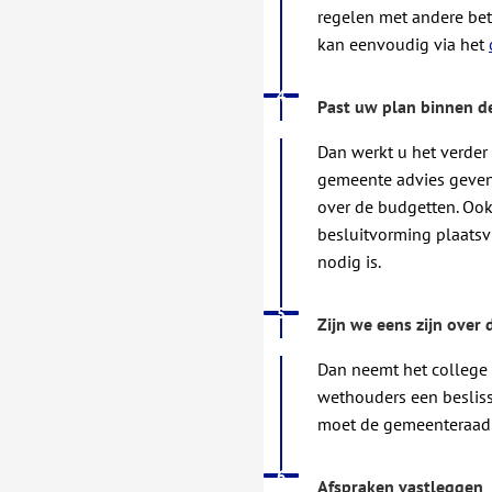
regelen met andere bet
kan eenvoudig via het
Status: Actief
Opvolgingsnummer:
4
Past uw plan binnen d
Dan werkt u het verder u
gemeente advies geven
over de budgetten. Oo
besluitvorming plaatsv
nodig is.
Status: Actief
Opvolgingsnummer:
5
Zijn we eens zijn over 
Dan neemt het college
wethouders een beslis
moet de gemeenteraad o
Status: Actief
Opvolgingsnummer:
6
Afspraken vastleggen