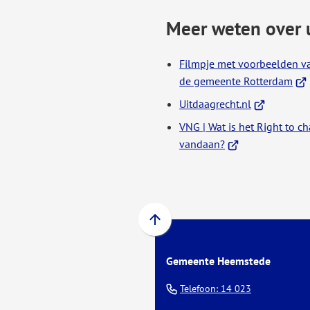
Meer weten over 
Filmpje met voorbeelden van
(Ver
de gemeente Rotterdam
naa
(Verwijst
Uitdaagrecht.nl
een
naar
VNG | Wat is het Right to c
ext
een
(Verwijst
vandaan?
web
externe
naar
website)
een
externe
website)
Scroll
naar
Gemeente Heemstede
boven
naar
(Verwijst
Telefoon: 14 023
het
naar