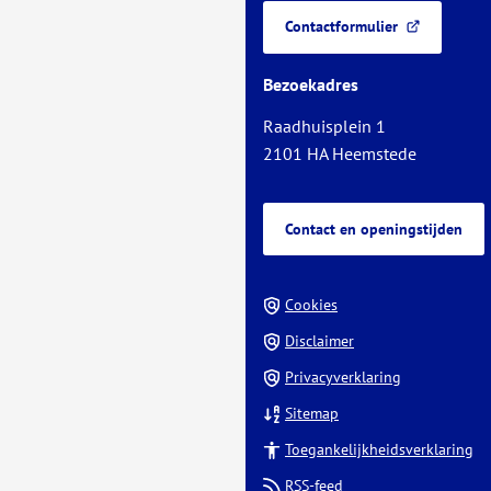
een
van
Contactformulier
telefoonnu
(Verwijst
de
naar
paginainhoud
Bezoekadres
een
externe
Raadhuisplein 1
website)
2101 HA Heemstede
Contact en openingstijden
Cookies
Disclaimer
Privacyverklaring
Sitemap
Toegankelijkheidsverklaring
RSS-feed