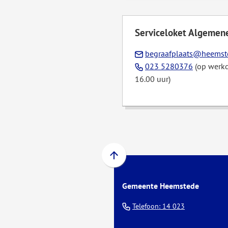
Serviceloket Algemene
begraafplaats@heemst
(Verwijst
023 5280376
(op werkd
naar
16.00 uur)
een
telefoon
Scroll
naar
Gemeente Heemstede
boven
naar
(Verwijst
Telefoon: 14 023
het
naar
begin