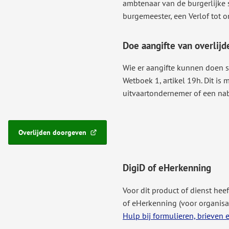
ambtenaar van de burgerlijke
burgemeester, een Verlof tot o
Doe aangifte van overlij
Wie er aangifte kunnen doen st
Wetboek 1, artikel 19h. Dit is 
uitvaartondernemer of een na
Overlijden doorgeven
(Verwijst
naar
een
DigiD of eHerkenning
externe
website)
Voor dit product of dienst hee
of eHerkenning (voor organisa
Hulp bij formulieren, brieven 