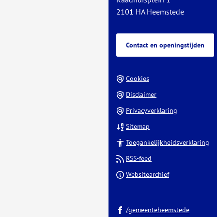
website)
2101 HA Heemstede
Contact en openingstijden
Cookies
Disclaimer
Privacyverklaring
Sitemap
Toegankelijkheidsverklaring
RSS-feed
(Verwijst
Websitearchief
naar
een
(Verwijst
externe
/gemeenteheemstede