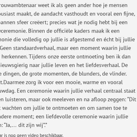
trouwambtenaar weet ik als geen ander hoe je mensen
usiast maakt, de aandacht vasthoudt en vooral een fijne,
annen sfeer creëert; precies wat je nodig hebt bij een
ceremonie. Binnen de officiële kaders maak ik een
onie die volledig op jullie is afgestemd en écht bij jullie
 Geen standaardverhaal, maar een moment waarin jullie
f herkennen. Tijdens onze eerste ontmoeting ben ik dan
ieuwsgierig naar jullie leven en het liefdesverhaal. De
e dingen, de grote momenten, de blunders, de vlinder.
akt.Daarmee zorg ik voor een mooie, warme en vooral
rouwdag. Een ceremonie waarin jullie verhaal centraal staat
en luisteren, maar ook meeleven en na afloop zeggen: “Dit
et wachten om jullie te ontmoeten en om samen toe te
ndere moment; een liefdevolle ceremonie waarin jullie
 “Ja,… dit zijn wij”.”
 is nog geen video beschikbaar.