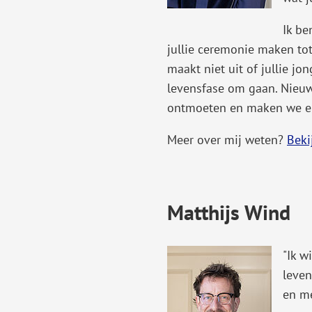
Ik be
jullie ceremonie maken tot
maakt niet uit of jullie jon
levensfase om gaan. Nieuw
ontmoeten en maken we er
Meer over mij weten?
Beki
Matthijs Wind
"Ik w
leven
en me