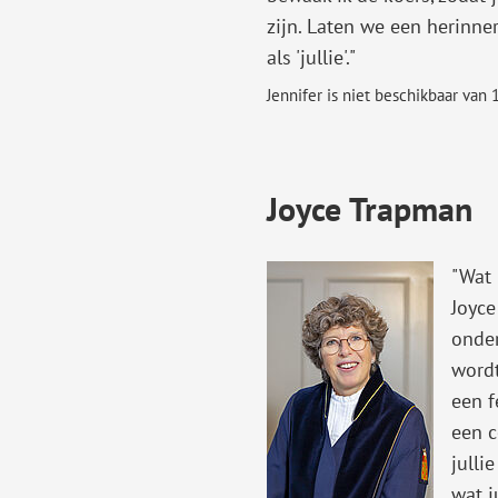
zijn. Laten we een herinn
als 'jullie'."
Jennifer is niet beschikbaar van
Joyce Trapman
"Wat 
Joyce
onder
wordt
een f
een c
julli
wat j