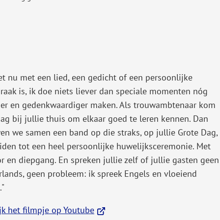
et nu met een lied, een gedicht of een persoonlijke
raak is, ik doe niets liever dan speciale momenten nóg
er en gedenkwaardiger maken. Als trouwambtenaar kom
aag bij jullie thuis om elkaar goed te leren kennen. Dan
n we samen een band op die straks, op jullie Grote Dag,
eiden tot een heel persoonlijke huwelijksceremonie. Met
 en diepgang. En spreken jullie zelf of jullie gasten geen
lands, geen probleem: ik spreek Engels en vloeiend
."
(Verwijst
jk het filmpje op Youtube