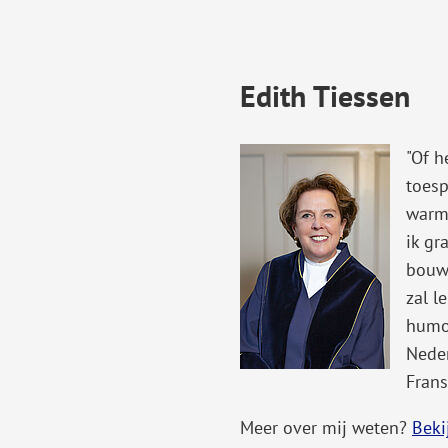
Edith Tiessen
"Of h
toesp
warm
ik gr
bouwe
zal l
humor
Neder
Frans
Meer over mij weten?
Beki