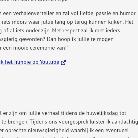
n een verhalenverteller en zal vol liefde, passie en humor
 iets moois waar jullie lang op terug kunnen kijken. Het
g of al iets ouder zijn. Met respect zal ik met ieders
sgierig geworden? Dan hoop ik jullie te mogen
 een mooie ceremonie van!"
(Verwijst
jk het filmpje op Youtube
naar
een
externe
website)
il er zijn om jullie verhaal tijdens de huwelijksdag tot
 te brengen. Tijdens ons voorgesprek luister ik aandachti
t oprechte nieuwsgierigheid waarbij ik een eventueel