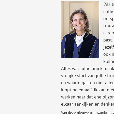
"Als 
entho
ontsp
trouw
cerem
past.
jezel
ook n
klein
Alles wat jullie uniek ma
vrolijke start van jullie t
en waarin gasten niet alle
klopt helemaal”.
Ik kan ni
werken naar dat ene bijzo
elkaar aankijken en denken:
Van deze nieuwe trouwambtenaar