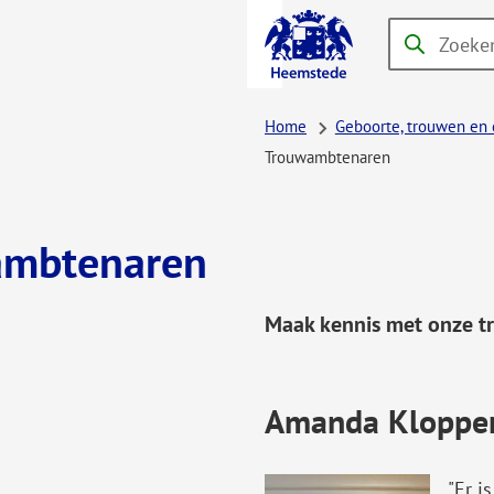
A-Z-
Zoeken
Wanneer
menu
resultaten
beschikbaar
Home
Geboorte, trouwen en 
zijn
Trouwambtenaren
kun
je
hierdoor
ambtenaren
navigeren
door
Maak kennis met onze tr
pijl
omhoog
en
Amanda Kloppe
omlaag
te
"Er i
gebruiken.