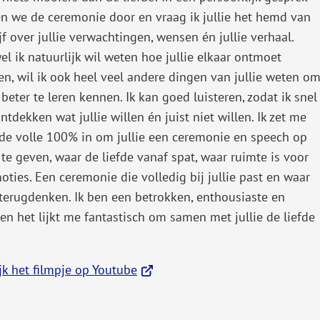
 we de ceremonie door en vraag ik jullie het hemd van
ijf over jullie verwachtingen, wensen én jullie verhaal.
l ik natuurlijk wil weten hoe jullie elkaar ontmoet
n, wil ik ook heel veel andere dingen van jullie weten o
e beter te leren kennen. Ik kan goed luisteren, zodat ik snel
ntdekken wat jullie willen én juist niet willen. Ik zet me
de volle 100% in om jullie een ceremonie en speech op
te geven, waar de liefde vanaf spat, waar ruimte is voor
oties. Een ceremonie die volledig bij jullie past en waar
n terugdenken. Ik ben een betrokken, enthousiaste en
n het lijkt me fantastisch om samen met jullie de liefde
(Verwijst
jk het filmpje op Youtube
naar
een