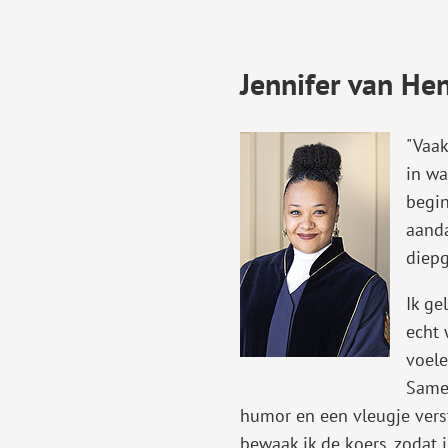
Jennifer van He
"Vaak
in wa
begin
aanda
diep
​Ik g
echt 
voele
Samen
humor en een vleugje verst
bewaak ik de koers, zodat j