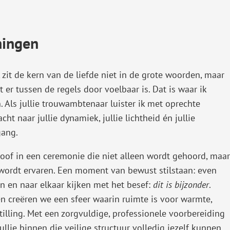
naar
een
externe
ningen
website)
 zit de kern van de liefde niet in de grote woorden, maar
t er tussen de regels door voelbaar is. Dat is waar ik
. Als jullie trouwambtenaar luister ik met oprechte
cht naar jullie dynamiek, jullie lichtheid én jullie
gang.
eloof in een ceremonie die niet alleen wordt gehoord, maar
wordt ervaren. Een moment van bewust stilstaan: even
n en naar elkaar kijken met het besef:
dit is bijzonder
.
 creëren we een sfeer waarin ruimte is voor warmte,
illing. Met een zorgvuldige, professionele voorbereiding
ullie binnen die veilige structuur volledig jezelf kunnen