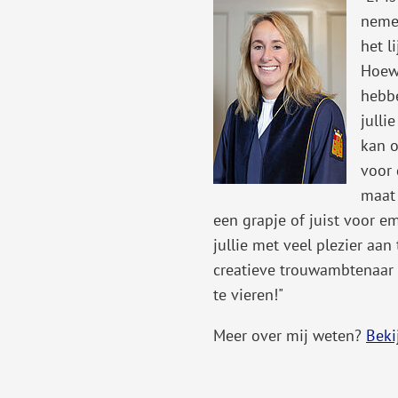
nemen
Gebruik
het l
de
Hoewe
enter-
hebbe
toets
julli
om
kan o
een
voor 
waarde
maat 
te
een grapje of juist voor em
selecteren.
jullie met veel plezier aa
creatieve trouwambtenaar e
te vieren!"
Meer over mij weten?
Beki