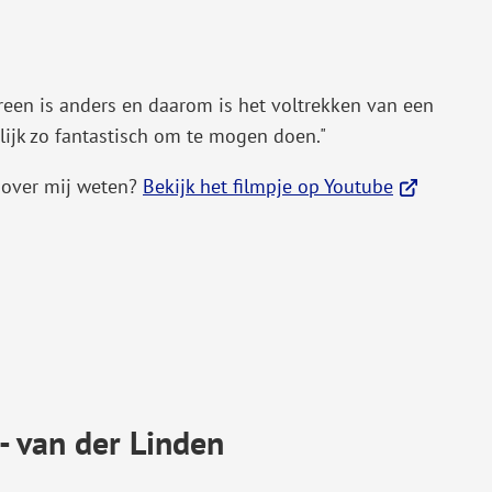
externe
website)
reen is anders en daarom is het voltrekken van een
ijk zo fantastisch om te mogen doen."
(Verwijst
 over mij weten?
Bekijk het filmpje op Youtube
naar
een
externe
website)
- van der Linden