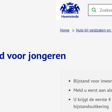
A-Z-
Zoeken
Wanneer
menu
resultaten
beschikbaar
Home
Hulp bij geldzaken en
zijn
kun
je
nd voor jongeren
hierdoor
navigeren
door
pijl
Bijstand voor inwon
omhoog
en
Meld u eerst aan al
omlaag
U krijgt de eerste
te
bijstandsuitkering
gebruiken.