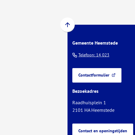
Scroll
naar
Gemeente Heemstede
boven
naar
(Verwijst
Telefoon: 14 023
het
naar
begin
een
van
Contactformulier
telefoonnu
(Verwijst
de
naar
paginainhoud
Bezoekadres
een
externe
Raadhuisplein 1
website)
2101 HA Heemstede
Contact en openingstijden