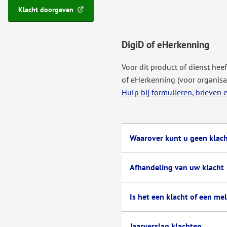
Klacht doorgeven
(Verwijst
naar
een
DigiD of eHerkenning
externe
website)
Voor dit product of dienst hee
of eHerkenning (voor organisa
Hulp bij formulieren, brieven 
Waarover kunt u geen klac
Afhandeling van uw klacht
Is het een klacht of een me
Jaarverslag klachten