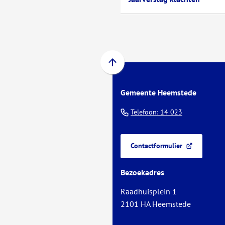
Scroll
naar
Gemeente Heemstede
boven
naar
(Verwijst
Telefoon: 14 023
het
naar
begin
een
van
Contactformulier
telefoonnu
(Verwijst
de
naar
paginainhoud
Bezoekadres
een
externe
Raadhuisplein 1
website)
2101 HA Heemstede