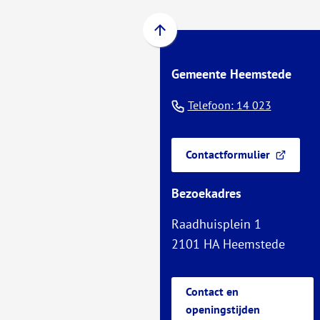
Scroll
naar
Gemeente Heemstede
boven
naar
(Verwijst
Telefoon: 14 023
het
naar
begin
een
van
Contactformulier
(Verwijst
de
telefoo
naar
paginainhoud
Bezoekadres
een
externe
Raadhuisplein 1
website)
2101 HA Heemstede
Contact en
openingstijden