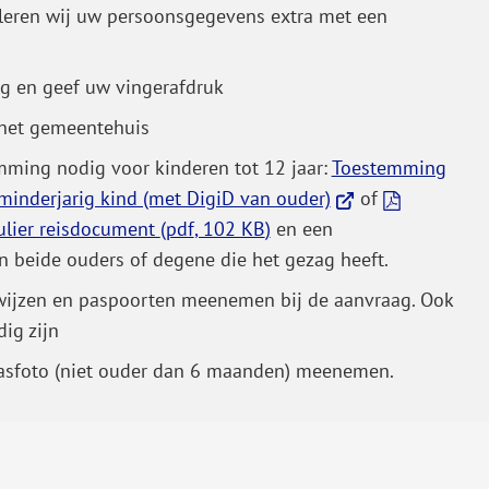
oleren wij uw persoonsgegevens extra met een
g en geef uw vingerafdruk
 het gemeentehuis
emming nodig voor kinderen tot 12 jaar:
Toestemming
(Verwijst
minderjarig kind (met DigiD van ouder)
of
naar
lier reisdocument
(pdf
, 102 KB
)
en een
een
an beide ouders of degene die het gezag heeft.
externe
ewijzen en paspoorten meenemen bij de aanvraag. Ook
website)
dig zijn
npasfoto (niet ouder dan 6 maanden) meenemen.