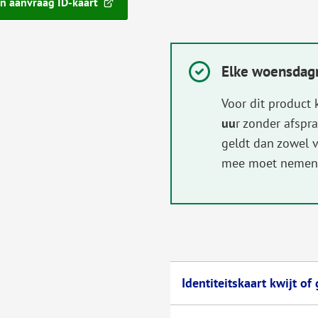
n aanvraag ID-kaart
Elke woensdagm
Succesvol:
Voor dit product 
uu
r zonder afspr
geldt dan zowel v
mee moet nemen
Identiteitskaart kwijt of