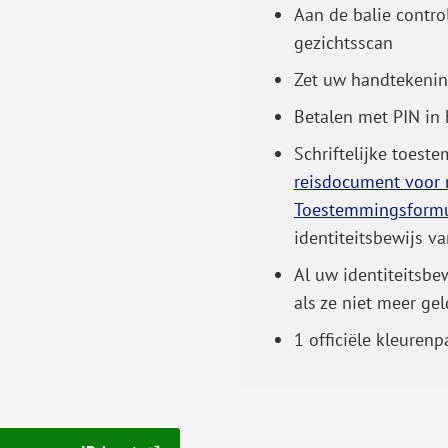
Aan de balie contr
Gebruik
gezichtsscan
de
Zet uw handtekenin
enter-
toets
Betalen met PIN in
om
Schriftelijke toest
een
reisdocument voor 
waarde
Toestemmingsformu
te
identiteitsbewijs v
selecteren.
Al uw identiteitsb
als ze niet meer gel
1 officiële kleure