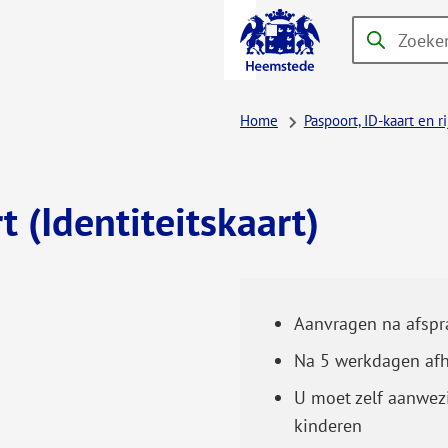
A-Z-
Zoeken
Wanneer
menu
resultaten
beschikbaar
Home
Paspoort, ID-kaart en r
zijn
kun
je
t (Identiteitskaart)
hierdoor
navigeren
door
pijl
Aanvragen na afspra
omhoog
en
Na 5 werkdagen af
omlaag
U moet zelf aanwezi
te
kinderen
gebruiken.