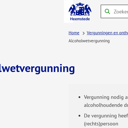
A-Z-
Zoeken
Wanneer
menu
resultaten
beschikbaar
Home
Vergunningen en onth
zijn
Alcoholwetvergunning
kun
je
hierdoor
lwetvergunning
navigeren
door
pijl
omhoog
Vergunning nodig al
en
alcoholhoudende dr
omlaag
De vergunning heef
te
(rechts)persoon
gebruiken.