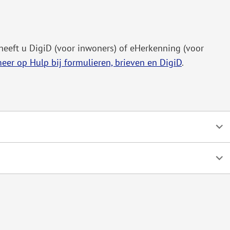
 heeft u DigiD (voor inwoners) of eHerkenning (voor
eer op Hulp bij formulieren, brieven en DigiD
.