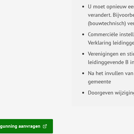
U moet opnieuw een
Gebruik
verandert. Bijvoorb
de
(bouwtechnisch) ve
enter-
toets
Commerciële instell
om
Verklaring leidingg
een
Verenigingen en sti
waarde
leidinggevende B i
te
Na het invullen van
selecteren.
gemeente
Doorgeven wijziging
rgunning aanvragen