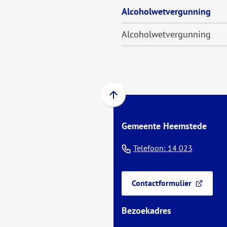
Alcoholwetvergunning
Alcoholwetvergunning
Scroll
naar
Gemeente Heemstede
boven
naar
(Verwijst
Telefoon: 14 023
het
naar
begin
een
van
Contactformulier
(Verwijst
de
telefoo
naar
paginainhoud
Bezoekadres
een
externe