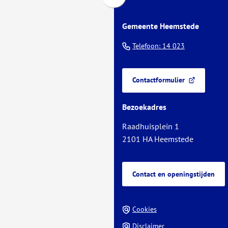
Scroll
naar
Gemeente Heemstede
boven
naar
(Verwijst
Telefoon: 14 023
het
naar
begin
een
van
Contactformulier
telefoonnu
(Verwijst
de
naar
paginainhoud
Bezoekadres
een
externe
Raadhuisplein 1
website)
2101 HA Heemstede
Contact en openingstijden
Cookies
Disclaimer