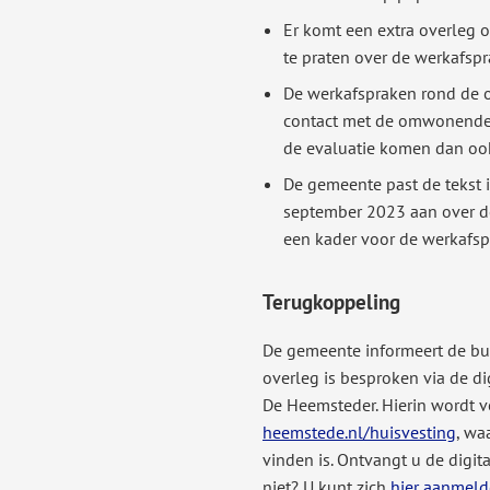
Er komt een extra overleg 
te praten over de werkafspr
De werkafspraken rond de o
contact met de omwonenden 
de evaluatie komen dan oo
De gemeente past de tekst 
september 2023 aan over d
een kader voor de werkafsp
Terugkoppeling
De gemeente informeert de buur
overleg is besproken via de di
De Heemsteder. Hierin wordt 
heemstede.nl/huisvesting
, wa
vinden is. Ontvangt u de digi
niet? U kunt zich
hier aanmel