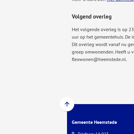
Volgend overleg
Het volgende overleg is op 2
uur op het gemeentehuis. De in
Dit overleg wordt vanaf nu ge
groep omwonenden. Heeft u v
flexwonen@heemstede.nl.
Scroll
naar
Gemeente Heemstede
boven
naar
(Verwijst
Telefoon: 14 023