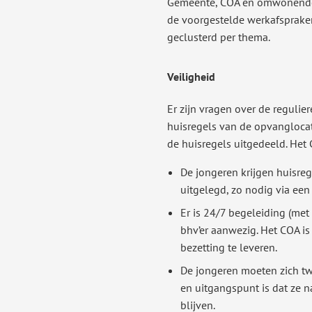
Gemeente, COA en omwonenden
de voorgestelde werkafspraken
geclusterd per thema.
Veiligheid
Er zijn vragen over de regulie
huisregels van de opvanglocat
de huisregels uitgedeeld. Het 
De jongeren krijgen huisre
uitgelegd, zo nodig via een 
Er is 24/7 begeleiding (met
bhv’er aanwezig. Het COA is 
bezetting te leveren.
De jongeren moeten zich t
en uitgangspunt is dat ze 
blijven.