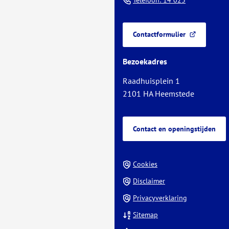
het
naar
begin
een
van
Contactformulier
telefoonnu
(Verwijst
de
naar
paginainhoud
Bezoekadres
een
externe
Raadhuisplein 1
website)
2101 HA Heemstede
Contact en openingstijden
Cookies
Disclaimer
Privacyverklaring
Sitemap