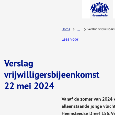
A-Z-
menu
Home
...
Verslag vrijwillige
Lees voor
Verslag
vrijwilligersbijeenkomst
22 mei 2024
Vanaf de zomer van 2024 v
alleenstaande jonge vluch
Heemsteedse Dreef 156. V