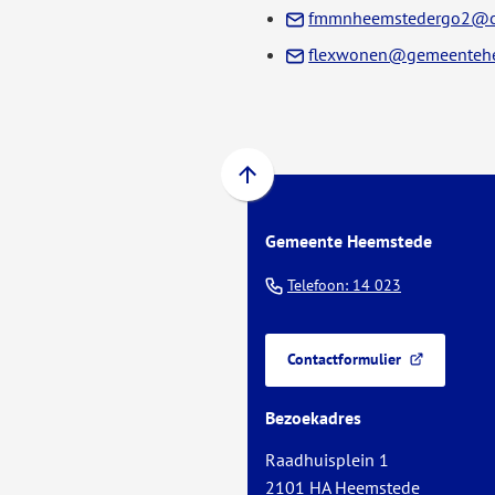
fmmnheemstedergo2@c
flexwonen@gemeentehe
Scroll
naar
Gemeente Heemstede
boven
naar
(Verwijst
Telefoon: 14 023
het
naar
begin
een
van
Contactformulier
telefoonnu
(Verwijst
de
naar
paginainhoud
Bezoekadres
een
externe
Raadhuisplein 1
website)
2101 HA Heemstede