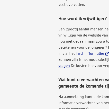
veel overvallen.
Hoe word ik vrijwilliger?
Een (groot!) aantal mensen he
vrijwilliger via de website va
nog niet gedaan maar zou u to
betekenen voor de jongeren? 
(Ve
in via het
inschrijfformulier
na
kunnen zijn is het noodzakeli
ee
vragen
De kosten hiervoor ver
ex
we
Wat kunt u verwachten v
gemeente de komende ti
Na aanmelding kunt u de kom
informatie verwachten van he
met de gemeente):