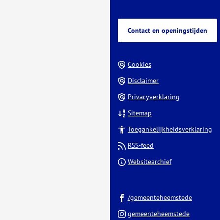
Contact en openingstijden
Cookies
Disclaimer
Privacyverklaring
Sitemap
Toegankelijkheidsverklaring
RSS-feed
(Verwijst
Websitearchief
naar
een
(Verwijst
externe
/gemeenteheemstede
naar
website)
(Verwijst
gemeenteheemstede