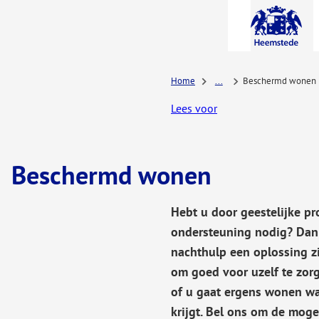
A-Z-
menu
Home
...
Beschermd wonen
Lees voor
Beschermd wonen
Hebt u door geestelijke p
ondersteuning nodig? Dan
nachthulp een oplossing zi
om goed voor uzelf te zorge
of u gaat ergens wonen wa
krijgt. Bel ons om de moge