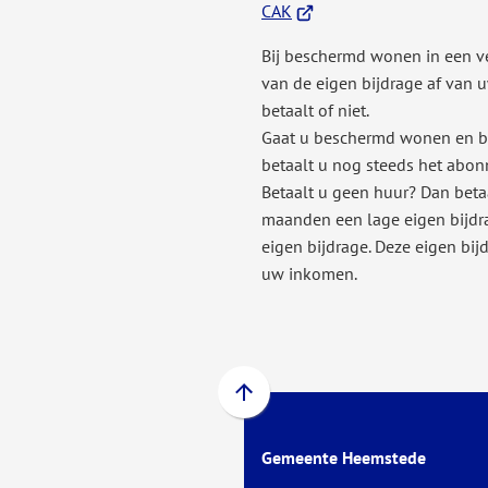
(Verwijst
CAK
naar
Bij beschermd wonen in een ve
een
van de eigen bijdrage af van 
externe
betaalt of niet.
website)
Gaat u beschermd wonen en be
betaalt u nog steeds het abon
Betaalt u geen huur? Dan betaa
maanden een lage eigen bijdr
eigen bijdrage. Deze eigen bij
uw inkomen.
Scroll
naar
Gemeente Heemstede
boven
naar