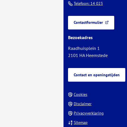
(Verwijst
Telefoon: 14 023
het
naar
begin
een
van
Contactformulier
telefoonnu
(Verwijst
de
naar
paginainhoud
Bezoekadres
een
externe
Raadhuisplein 1
website)
2101 HA Heemstede
Contact en openingstijden
Cookies
Disclaimer
Privacyverklaring
Sitemap