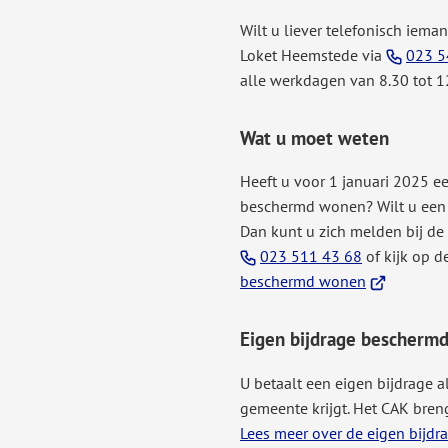
Wilt u liever telefonisch iem
Loket Heemstede via
023 5
alle werkdagen van 8.30 tot 1
Wat u moet weten
Heeft u voor 1 januari 2025 e
beschermd wonen? Wilt u een
Dan kunt u zich melden bij d
(Verwijst
023 511 43 68
of kijk op d
naar
(Verwijst
beschermd wonen
een
naar
telefoonnu
een
Eigen bijdrage beschermd
externe
website)
U betaalt een eigen bijdrage a
gemeente krijgt. Het CAK breng
Lees meer over de eigen bijdr