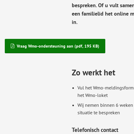
bespreken. Of u vult same
een familielid het online
in.
Vraag Wmo-ondersteuning aan
(pdf
, 195 KB
)
Zo werkt het
Vul het Wmo-meldingsformul
het Wmo-loket
Wij nemen binnen 6 weken
situatie te bespreken
Telefonisch contact