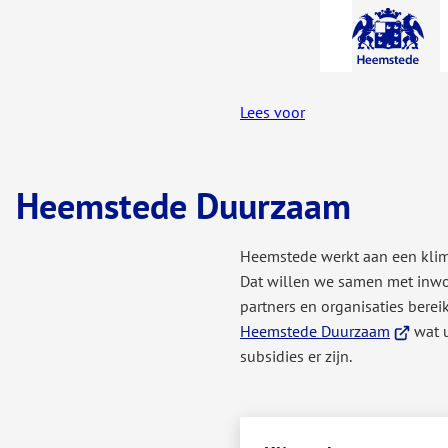
A-Z-
menu
Lees voor
Heemstede Duurzaam
Heemstede werkt aan een klim
Dat willen we samen met inwo
partners en organisaties berei
(Verwijst
Heemstede Duurzaam
wat u
naar
subsidies er zijn.
een
externe
website)