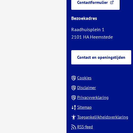
van
Contactformulier
telefoonnu
(Verwijst
de
naar
paginainhoud
Bezoekadres
een
externe
Raadhuisplein 1
website)
2101 HA Heemstede
Contact en openingstijden
Cookies
Disclaimer
Privacyverklaring
Sitemap
Toegankelijkheidsverklaring
RSS-feed