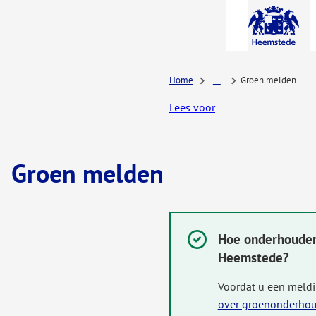
A-Z-
menu
Home
...
Groen melden
Lees voor
Groen melden
Hoe onderhouden
Succesvol:
Heemstede?
Voordat u een meld
over groenonderho