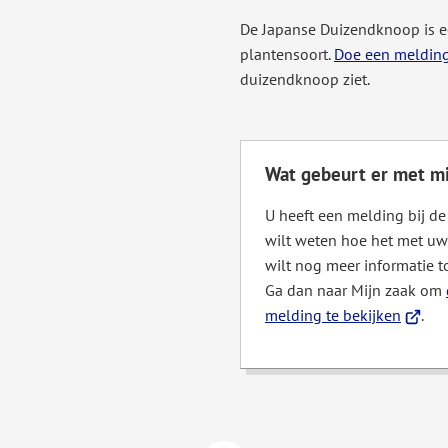
De Japanse Duizendknoop is 
plantensoort.
Doe een meldin
duizendknoop ziet.
Wat gebeurt er met m
U heeft een melding bij d
wilt weten hoe het met uw
wilt nog meer informatie t
Ga dan naar Mijn zaak om
(Verwij
melding te bekijken
.
naar
een
extern
websit