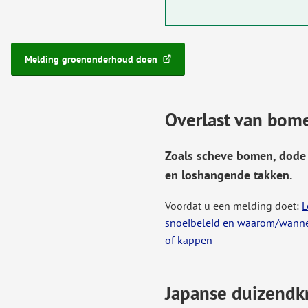
Melding groenonderhoud doen
(Verwijst
naar
een
externe
Overlast van bom
website)
Zoals scheve bomen, dode
en loshangende takken.
Voordat u een melding doet:
L
snoeibeleid en waarom/wannee
of kappen
Japanse duizend