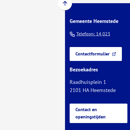
Scroll
naar
Gemeente Heemstede
boven
naar
(Verwijst
Telefoon: 14 023
het
naar
begin
een
van
Contactformulier
(Verwijst
de
telefoo
naar
paginainhoud
Bezoekadres
een
externe
Raadhuisplein 1
website)
2101 HA Heemstede
Contact en
openingstijden