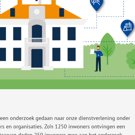
 een onderzoek gedaan naar onze dienstverlening onder
s en organisaties. Zo’n 1250 inwoners ontvingen een
. Daarvan deden 250 inwoners mee aan het onderzoek.