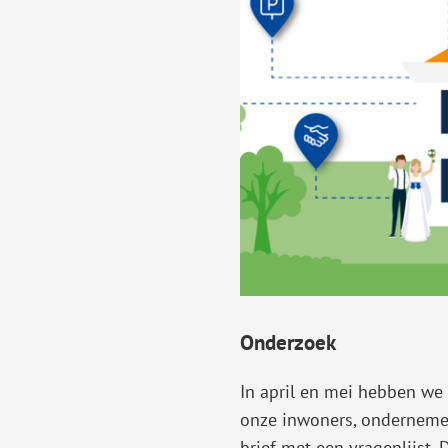
Gebruik
de
enter-
toets
om
een
waarde
te
selecteren.
Onderzoek
In april en mei hebben we
onze inwoners, ondernemer
brief met een vragenlijst