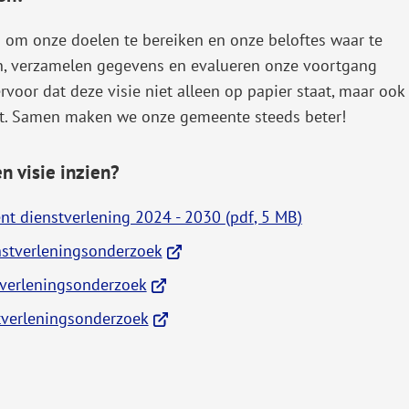
g om onze doelen te bereiken en onze beloftes waar te
, verzamelen gegevens en evalueren onze voortgang
rvoor dat deze visie niet alleen op papier staat, maar ook
idt. Samen maken we onze gemeente steeds beter!
n visie inzien?
nt dienstverlening 2024 - 2030
(pdf
, 5 MB
)
(Verwijst
nstverleningsonderzoek
naar
(Verwijst
tverleningsonderzoek
een
naar
(Verwijst
stverleningsonderzoek
externe
een
naar
website)
externe
een
website)
externe