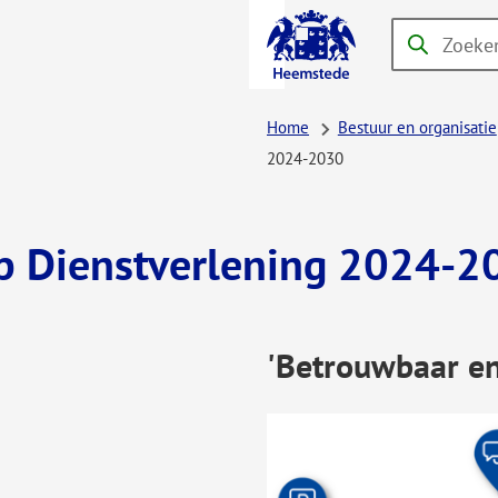
A-Z-
Zoeken
Wanneer
menu
resultaten
beschikbaar
Home
Bestuur en organisatie
zijn
2024-2030
kun
je
hierdoor
op Dienstverlening 2024-2
navigeren
door
pijl
'Betrouwbaar en 
omhoog
en
omlaag
te
gebruiken.