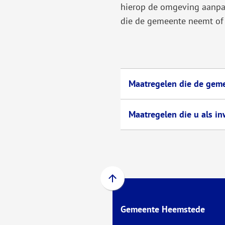
hierop de omgeving aanpas
Gebruik
die de gemeente neemt of 
de
enter-
toets
om
een
Maatregelen die de gem
waarde
te
Maatregelen die u als i
selecteren.
Scroll
naar
Gemeente Heemstede
boven
naar