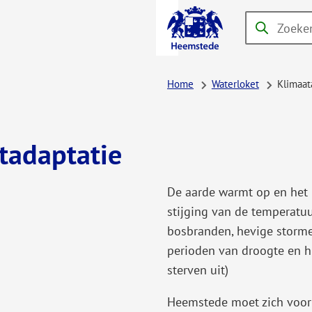
A-Z-
Zoeken
Wanneer
menu
resultaten
beschikbaar
Home
Waterloket
Klimaat
zijn
kun
je
tadaptatie
hierdoor
navigeren
De aarde warmt op en het k
door
stijging van de temperatuu
pijl
bosbranden, hevige storme
omhoog
perioden van droogte en hi
en
sterven uit)
omlaag
te
Heemstede moet zich voorb
gebruiken.