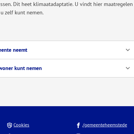
sen. Dit heet klimaatadaptatie. U vindt hier maatregelen
u zelf kunt nemen.
eente neemt
nwoner kunt nemen
(Ve
Cookies
/gemeenteheemstede
na