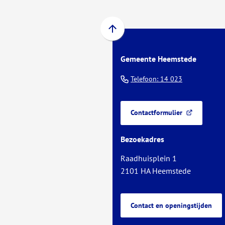
Scroll
naar
Gemeente Heemstede
boven
naar
(Verwijst
Telefoon: 14 023
het
naar
begin
een
van
Contactformulier
telefoonnu
(Verwijst
de
naar
paginainhoud
Bezoekadres
een
externe
Raadhuisplein 1
website)
2101 HA Heemstede
Contact en openingstijden