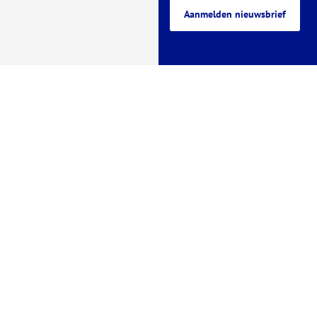
een
website)
Aanmelden nieuwsbrief
externe
website)