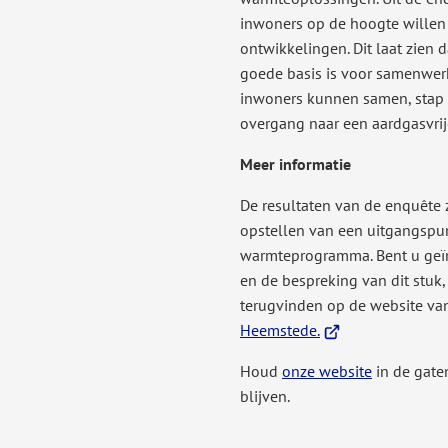
inwoners op de hoogte willen 
ontwikkelingen. Dit laat zien 
goede basis is voor samenwer
inwoners kunnen samen, stap 
overgang naar een aardgasvrij
Meer informatie
De resultaten van de enquête z
opstellen van een uitgangspun
warmteprogramma. Bent u geïn
en de bespreking van dit stuk,
terugvinden op de website va
(Verwijst
Heemstede.
naar
Houd
onze website
in de gate
een
blijven.
externe
website)